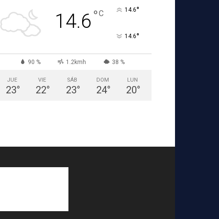
°
14.6
°
C
14.6
°
14.6
90 %
1.2kmh
38 %
JUE
VIE
SÁB
DOM
LUN
23
°
22
°
23
°
24
°
20
°