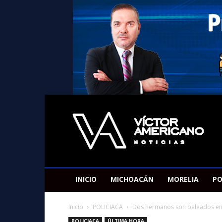
Americano
Victor
INICIO
MICHOACÁN
MORELIA
PO
Inicio
POLICIACA
Dos hermanos son baleados en E
POLICIACA
ÚLTIMA HORA