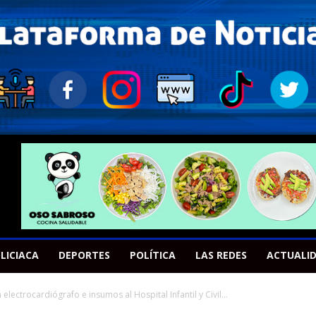
LICIACA
DEPORTES
POLÍTICA
LAS REDES
ACTUALI
ectrocardiógrafo e insumos al Hospital Infantil y Civil...