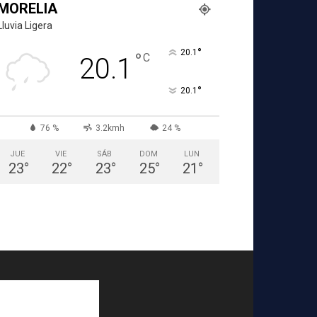
MORELIA
Lluvia Ligera
°
20.1
°
C
20.1
°
20.1
76 %
3.2kmh
24 %
JUE
VIE
SÁB
DOM
LUN
23
°
22
°
23
°
25
°
21
°