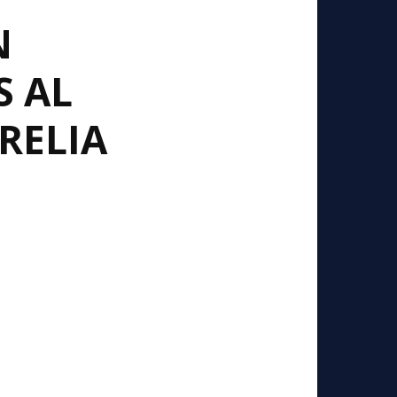
N
S AL
RELIA