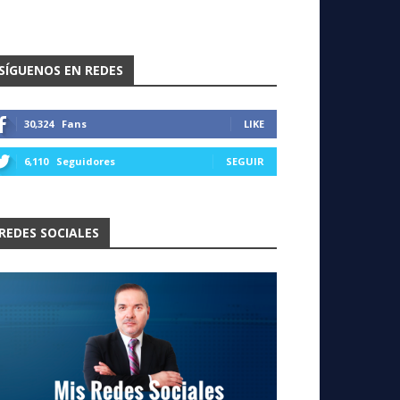
SÍGUENOS EN REDES
30,324
Fans
LIKE
6,110
Seguidores
SEGUIR
REDES SOCIALES