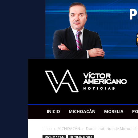
Americano
Victor
INICIO
MICHOACÁN
MORELIA
PO
Inicio
MICHOACÁN
Donan notarios de Michoacán el
MICHOACÁN
ÚLTIMA HORA