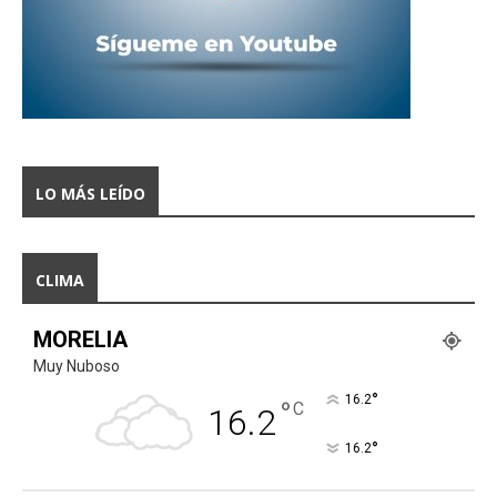
LO MÁS LEÍDO
CLIMA
MORELIA
Muy Nuboso
°
16.2
°
C
16.2
°
16.2