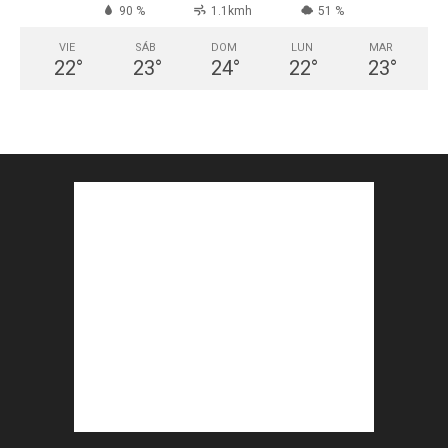
90 %
1.1kmh
51 %
VIE
SÁB
DOM
LUN
MAR
22
°
23
°
24
°
22
°
23
°