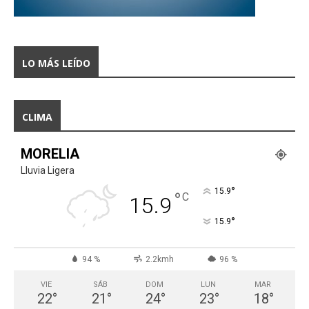
LO MÁS LEÍDO
CLIMA
MORELIA
Lluvia Ligera
°
15.9
°
C
15.9
°
15.9
94 %
2.2kmh
96 %
VIE
SÁB
DOM
LUN
MAR
22
°
21
°
24
°
23
°
18
°