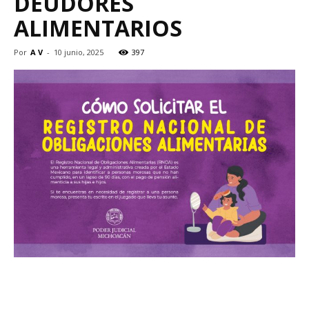
DEUDORES
ALIMENTARIOS
Por
A V
-
10 junio, 2025
397