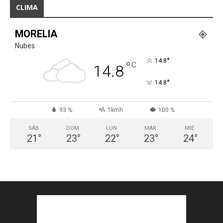
CLIMA
MORELIA
Nubes
°
14.8
°
C
14.8
°
14.8
93 %
1kmh
100 %
SÁB
DOM
LUN
MAR
MIÉ
21
°
23
°
22
°
23
°
24
°