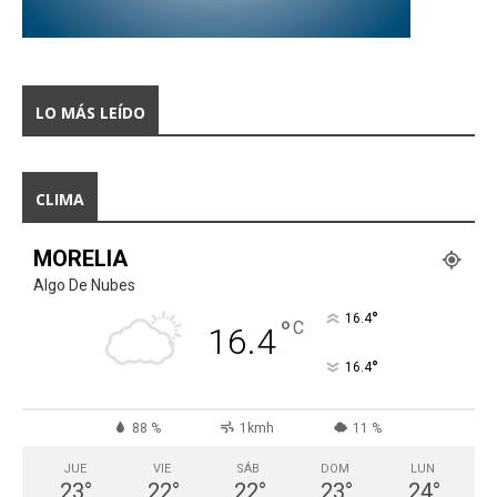
LO MÁS LEÍDO
CLIMA
MORELIA
Algo De Nubes
°
16.4
°
C
16.4
°
16.4
88 %
1kmh
11 %
JUE
VIE
SÁB
DOM
LUN
23
°
22
°
22
°
23
°
24
°