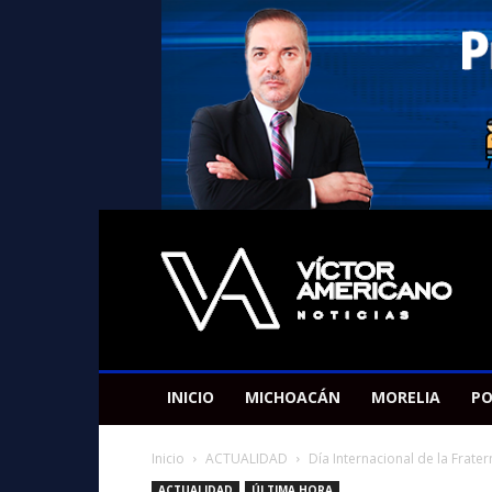
Americano
Victor
INICIO
MICHOACÁN
MORELIA
PO
Inicio
ACTUALIDAD
Día Internacional de la Frate
ACTUALIDAD
ÚLTIMA HORA