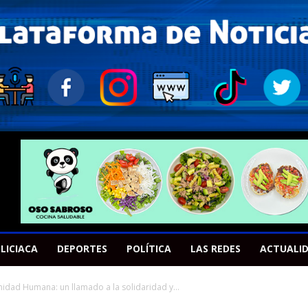
LICIACA
DEPORTES
POLÍTICA
LAS REDES
ACTUALI
rnidad Humana: un llamado a la solidaridad y...