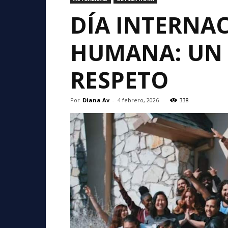
DÍA INTERNA
HUMANA: UN 
RESPETO
Por
Diana Av
-
4 febrero, 2026
338