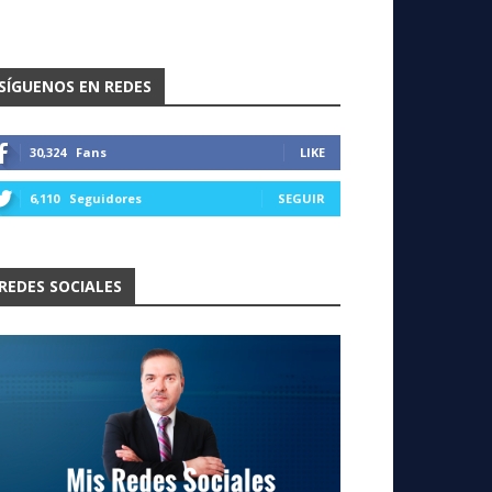
SÍGUENOS EN REDES
30,324
Fans
LIKE
6,110
Seguidores
SEGUIR
REDES SOCIALES