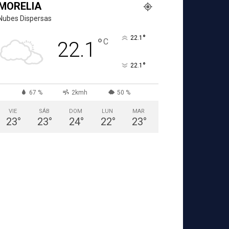
MORELIA
Nubes Dispersas
°
22.1
°
C
22.1
°
22.1
67 %
2kmh
50 %
VIE
SÁB
DOM
LUN
MAR
23
°
23
°
24
°
22
°
23
°