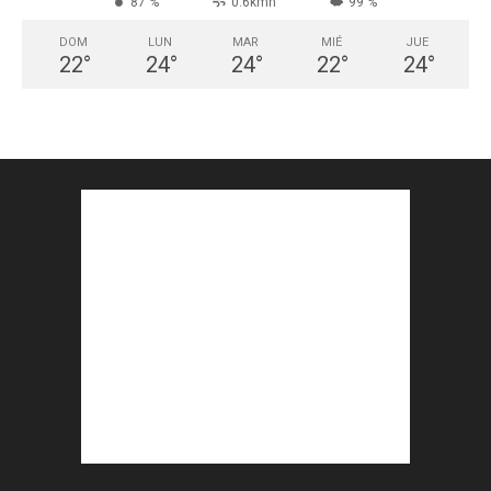
87 %
0.6kmh
99 %
DOM
LUN
MAR
MIÉ
JUE
22
°
24
°
24
°
22
°
24
°