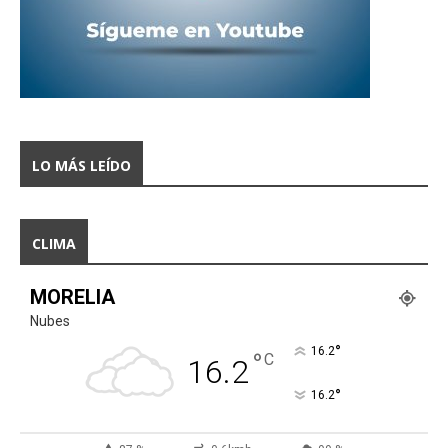
LO MÁS LEÍDO
CLIMA
MORELIA
Nubes
°
16.2
°
C
16.2
°
16.2