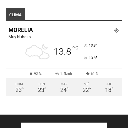
CLIMA
MORELIA
Muy Nuboso
°
13.8
°
C
13.8
°
13.8
92 %
1.4kmh
61 %
DOM
LUN
MAR
MIÉ
JUE
23
°
23
°
24
°
22
°
18
°