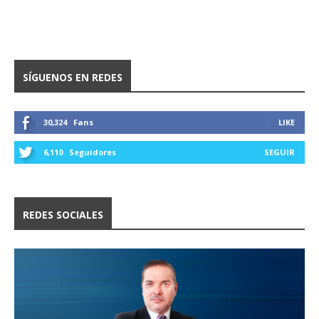
SÍGUENOS EN REDES
30,324
Fans
LIKE
6,110
Seguidores
SEGUIR
REDES SOCIALES