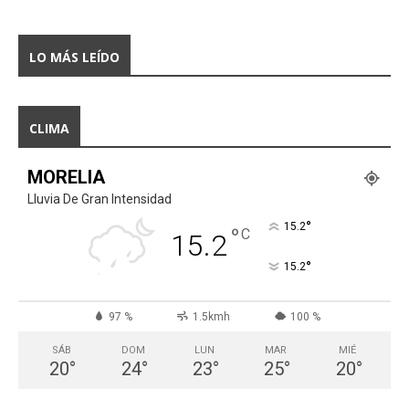
LO MÁS LEÍDO
CLIMA
MORELIA
Lluvia De Gran Intensidad
°
15.2
°
C
15.2
°
15.2
97 %
1.5kmh
100 %
SÁB
DOM
LUN
MAR
MIÉ
20
°
24
°
23
°
25
°
20
°