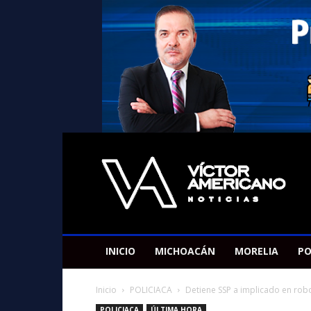
Americano
Victor
INICIO
MICHOACÁN
MORELIA
PO
Inicio
POLICIACA
Detiene SSP a implicado en rob
POLICIACA
ÚLTIMA HORA