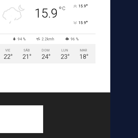
°
15.9
°
C
15.9
°
15.9
94 %
2.2kmh
96 %
VIE
SÁB
DOM
LUN
MAR
22
°
21
°
24
°
23
°
18
°