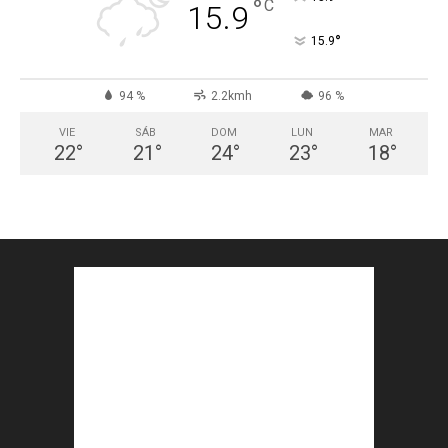
°
C
15.9
°
15.9
94 %
2.2kmh
96 %
VIE
SÁB
DOM
LUN
MAR
22
°
21
°
24
°
23
°
18
°