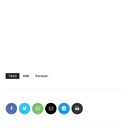
TAGS
BAR
Peribán.