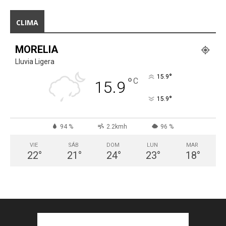
CLIMA
MORELIA
Lluvia Ligera
°
15.9
°
C
15.9
°
15.9
94 %
2.2kmh
96 %
VIE
SÁB
DOM
LUN
MAR
22
°
21
°
24
°
23
°
18
°