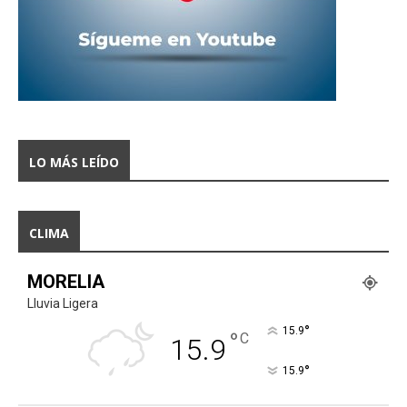
LO MÁS LEÍDO
CLIMA
MORELIA
Lluvia Ligera
°
15.9
°
C
15.9
°
15.9