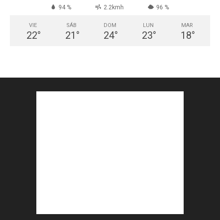
94 %
2.2kmh
96 %
VIE
SÁB
DOM
LUN
MAR
22
°
21
°
24
°
23
°
18
°