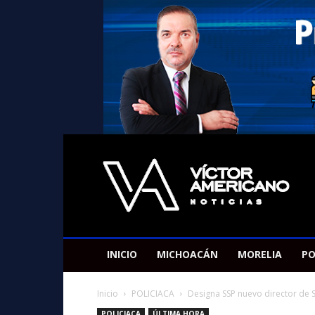
Americano
Victor
INICIO
MICHOACÁN
MORELIA
PO
Inicio
POLICIACA
Designa SSP nuevo director de S
POLICIACA
ÚLTIMA HORA