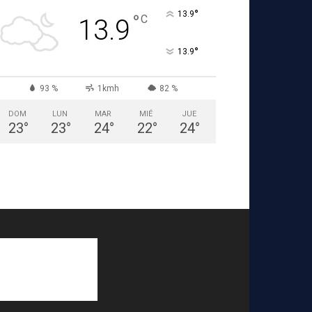
°
13.9
°
C
13.9
°
13.9
93 %
1kmh
82 %
DOM
LUN
MAR
MIÉ
JUE
23
°
23
°
24
°
22
°
24
°