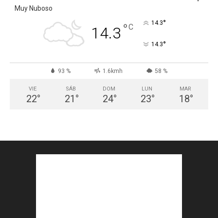
Muy Nuboso
°
14.3
°
C
14.3
°
14.3
93 %
1.6kmh
58 %
VIE
SÁB
DOM
LUN
MAR
22
°
21
°
24
°
23
°
18
°