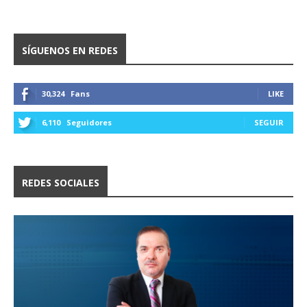
SÍGUENOS EN REDES
30,324
Fans
LIKE
6,110
Seguidores
SEGUIR
REDES SOCIALES