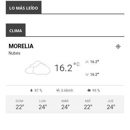
LO MÁS LEÍDO
CLIMA
MORELIA
Nubes
°
16.2
°
C
16.2
°
16.2
87 %
0.6kmh
99 %
DOM
LUN
MAR
MIÉ
JUE
22
°
24
°
24
°
22
°
24
°