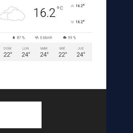
°
16.2
°
C
16.2
°
16.2
87 %
0.6kmh
99 %
DOM
LUN
MAR
MIÉ
JUE
22
°
24
°
24
°
22
°
24
°