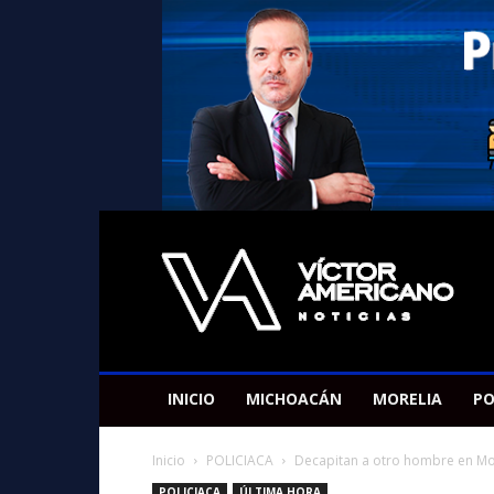
Americano
Victor
INICIO
MICHOACÁN
MORELIA
PO
Inicio
POLICIACA
Decapitan a otro hombre en Mor
POLICIACA
ÚLTIMA HORA