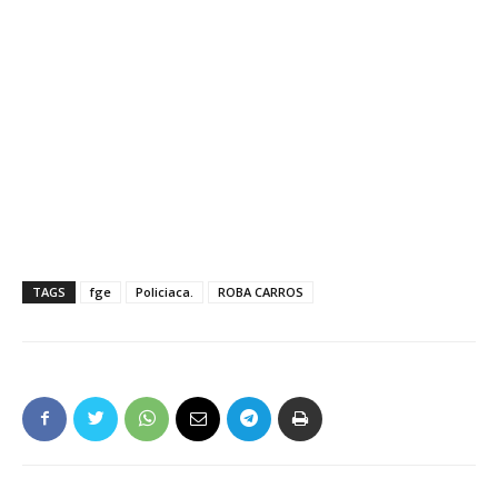
TAGS
fge
Policiaca.
ROBA CARROS