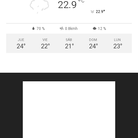
°
C
22.9
°
22.9
70 %
0.8kmh
12 %
JUE
VIE
SÁB
DOM
LUN
24
°
22
°
21
°
24
°
23
°