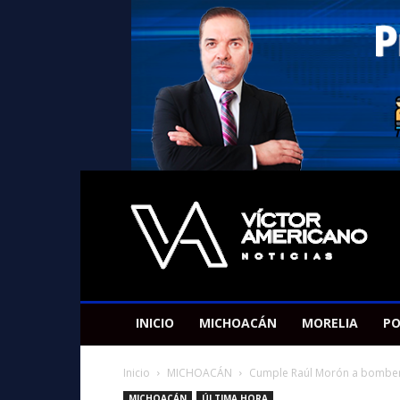
Americano
Victor
INICIO
MICHOACÁN
MORELIA
PO
Inicio
MICHOACÁN
Cumple Raúl Morón a bomberos
MICHOACÁN
ÚLTIMA HORA