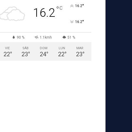
°
16.2
°
C
16.2
°
16.2
90 %
1.1kmh
51 %
VIE
SÁB
DOM
LUN
MAR
22
°
23
°
24
°
22
°
23
°