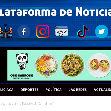
LICIACA
DEPORTES
POLÍTICA
LAS REDES
ACTUALI
, inaugura la Estación 2 “Camelinas”