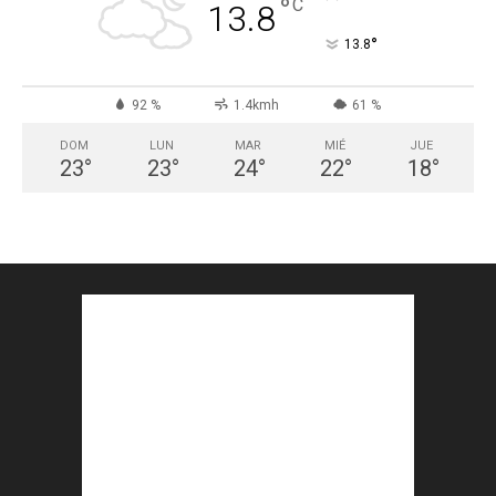
°
C
13.8
°
13.8
92 %
1.4kmh
61 %
DOM
LUN
MAR
MIÉ
JUE
23
°
23
°
24
°
22
°
18
°