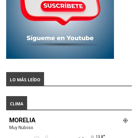
LO MÁS LEÍDO
CLIMA
MORELIA
Muy Nuboso
°
13.8