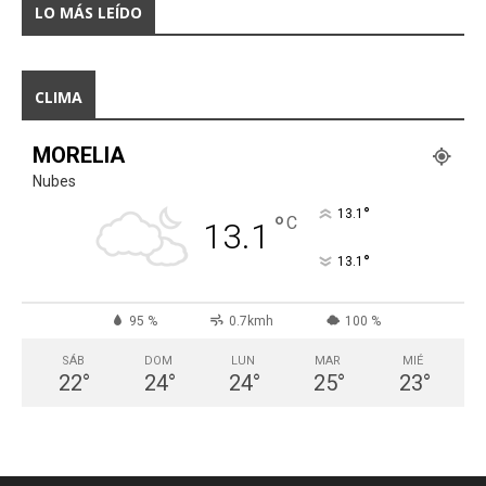
LO MÁS LEÍDO
CLIMA
MORELIA
Nubes
°
13.1
°
C
13.1
°
13.1
95 %
0.7kmh
100 %
SÁB
DOM
LUN
MAR
MIÉ
22
°
24
°
24
°
25
°
23
°