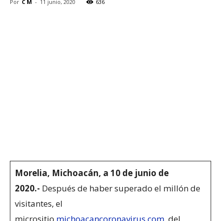
Por
C M
-
11 junio, 2020
636
Morelia, Michoacán, a 10 de junio de
2020.-
Después de haber superado el millón de
visitantes, el
micrositio
michoacancoronavirus.com
, del