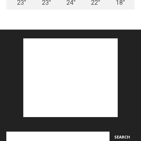
23
°
23
°
24
°
22
°
18
°