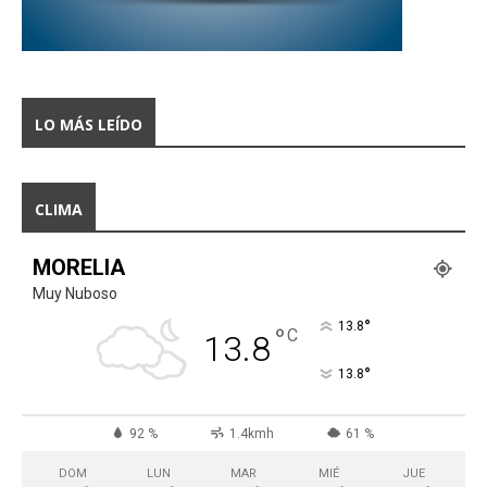
LO MÁS LEÍDO
CLIMA
MORELIA
Muy Nuboso
°
13.8
°
C
13.8
°
13.8
92 %
1.4kmh
61 %
DOM
LUN
MAR
MIÉ
JUE