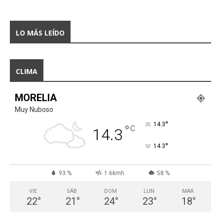
LO MÁS LEÍDO
CLIMA
MORELIA
Muy Nuboso
°
14.3
°
C
14.3
°
14.3
93 %
1.6kmh
58 %
VIE
SÁB
DOM
LUN
MAR
22
°
21
°
24
°
23
°
18
°