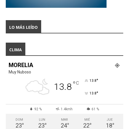
LO MÁS LEÍDO
CLIMA
MORELIA
Muy Nuboso
°
13.8
°
C
13.8
°
13.8
92 %
1.4kmh
61 %
DOM
LUN
MAR
MIÉ
JUE
23
°
23
°
24
°
22
°
18
°