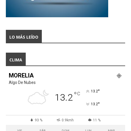
LO MÁS LEÍDO
CLIMA
MORELIA
Algo De Nubes
°
13.2
°
C
13.2
°
13.2
93 %
0.9kmh
11 %
VIE
SÁB
DOM
LUN
MAR