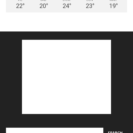
22
°
20
°
24
°
23
°
19
°