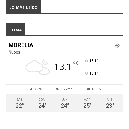
LO MÁS LEÍDO
CLIMA
MORELIA
Nubes
°
13.1
°
C
13.1
°
13.1
95 %
0.7kmh
100 %
SÁB
DOM
LUN
MAR
MIÉ
22
°
24
°
24
°
25
°
23
°