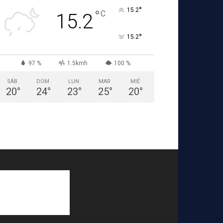
°
15.2
°
C
15.2
°
15.2
97 %
1.5kmh
100 %
SÁB
DOM
LUN
MAR
MIÉ
20
°
24
°
23
°
25
°
20
°