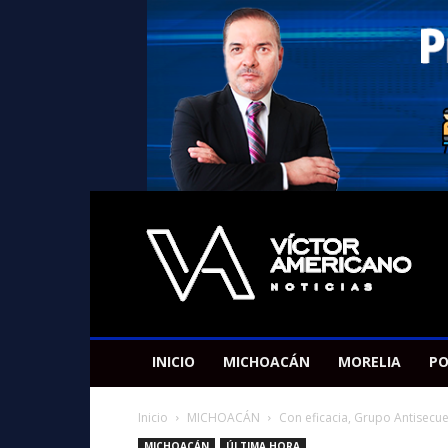
Americano
Victor
INICIO
MICHOACÁN
MORELIA
PO
Inicio
MICHOACÁN
Con eficacia, Grupo Antisecu
MICHOACÁN
ÚLTIMA HORA