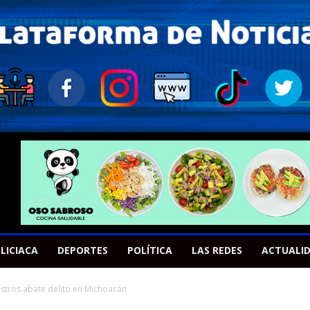
LICIACA
DEPORTES
POLÍTICA
LAS REDES
ACTUALI
estros abate delito en Michoacán