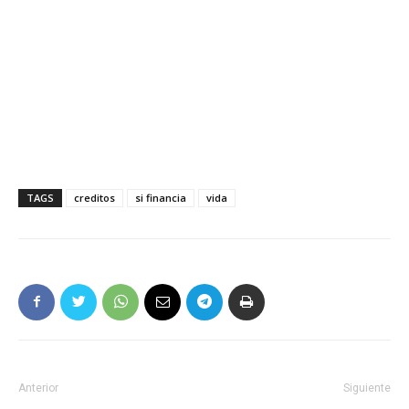
TAGS
creditos
si financia
vida
Anterior
Siguiente