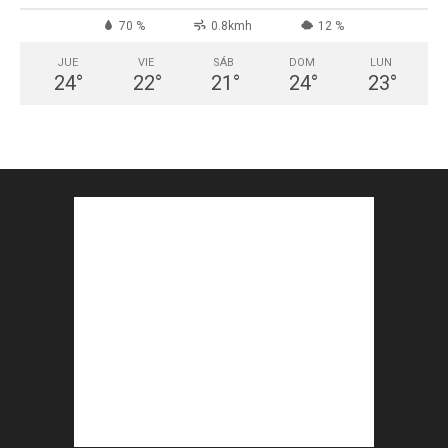
70 %
0.8kmh
12 %
JUE
VIE
SÁB
DOM
LUN
24
°
22
°
21
°
24
°
23
°