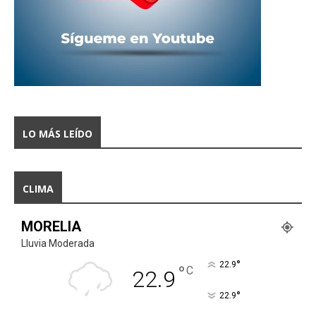
LO MÁS LEÍDO
CLIMA
MORELIA
Lluvia Moderada
°
22.9
°
C
22.9
°
22.9