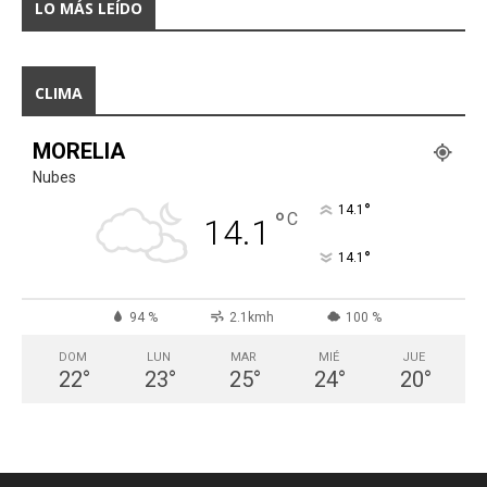
LO MÁS LEÍDO
CLIMA
MORELIA
Nubes
°
14.1
°
C
14.1
°
14.1
94 %
2.1kmh
100 %
DOM
LUN
MAR
MIÉ
JUE
22
°
23
°
25
°
24
°
20
°