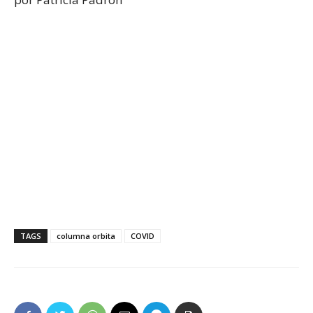
TAGS
columna orbita
COVID