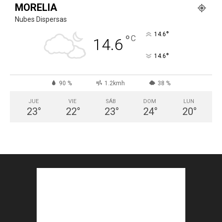
MORELIA
Nubes Dispersas
°
14.6
°
C
14.6
°
14.6
90 %
1.2kmh
38 %
JUE
VIE
SÁB
DOM
LUN
23
°
22
°
23
°
24
°
20
°