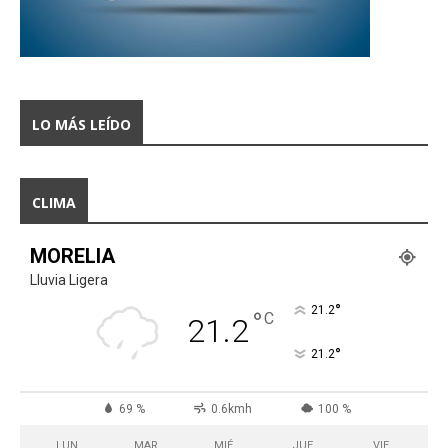
LO MÁS LEÍDO
CLIMA
MORELIA
Lluvia Ligera
°
21.2
°
C
21.2
°
21.2
69 %
0.6kmh
100 %
LUN
MAR
MIÉ
JUE
VIE