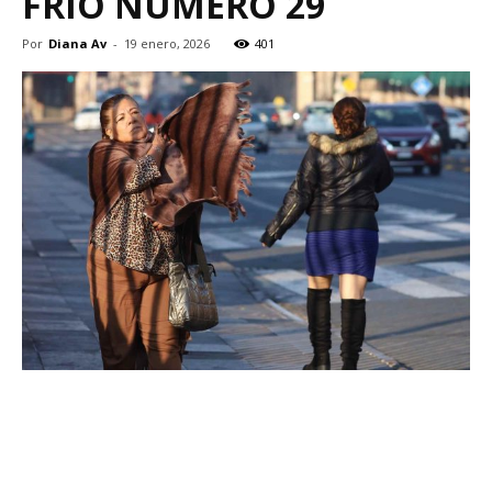
FRÍO NÚMERO 29
Por
Diana Av
-
19 enero, 2026
401