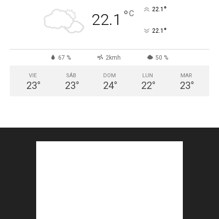
°
22.1
°
C
22.1
°
22.1
67 %
2kmh
50 %
VIE
SÁB
DOM
LUN
MAR
23
°
23
°
24
°
22
°
23
°