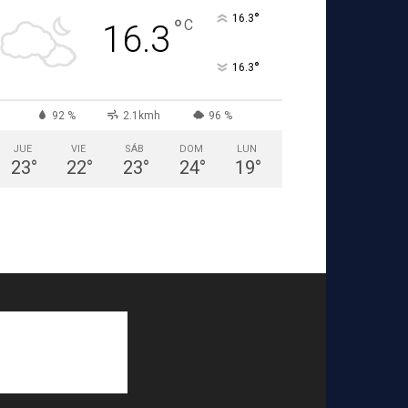
°
16.3
°
C
16.3
°
16.3
92 %
2.1kmh
96 %
JUE
VIE
SÁB
DOM
LUN
23
°
22
°
23
°
24
°
19
°