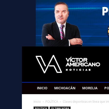
Americano
Victor
INICIO
MICHOACÁN
MORELIA
PO
Inicio
POLÍTICA
Clases deportivas en línea que im
POLÍTICA
ÚLTIMA HORA