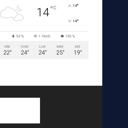
°
14
°
C
14
°
14
93 %
1.1kmh
100 %
SÁB
DOM
LUN
MAR
MIÉ
22
°
24
°
24
°
25
°
19
°