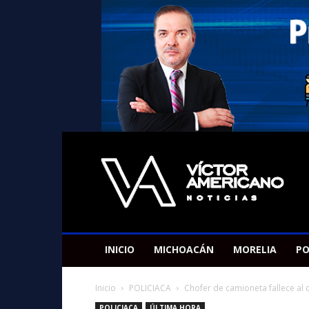
Americano
Victor
INICIO
MICHOACÁN
MORELIA
PO
Inicio
POLICIACA
Chofer de camioneta fallece al c
POLICIACA
ÚLTIMA HORA