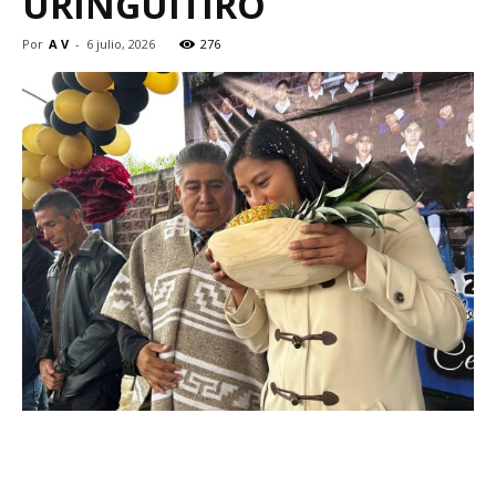
URINGUITIRO
Por
A V
-
6 julio, 2026
276