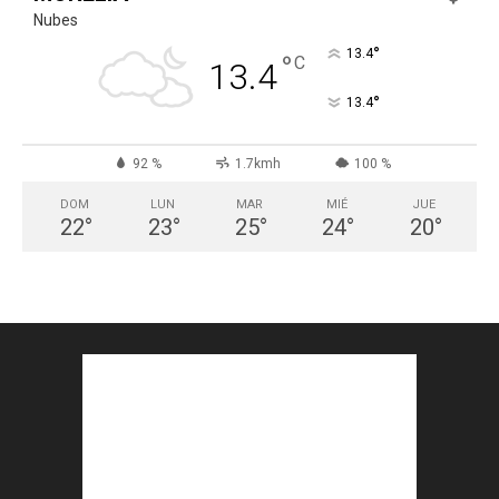
Nubes
°
13.4
°
C
13.4
°
13.4
92 %
1.7kmh
100 %
DOM
LUN
MAR
MIÉ
JUE
22
°
23
°
25
°
24
°
20
°