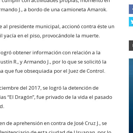
 a cumplir con actividades propias, momento en
y Armando J., a bordo de una camioneta Amarok.
te al presidente municipal, accionó contra éste un
dil yacía en el piso, provocándole la muerte.
 logró obtener información con relación a la
ustín R., y Armando J., por lo que se solicitó la
a que fue obsequiada por el Juez de Control.
iciembre del 2017, se logró la detención de
ias “El Dragón”, fue privado de la vida el pasado
d.
n de aprehensión en contra de José Cruz J., se
Penitenciario de esta ciudad de Uruapan, por lo