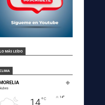
LO MÁS LEÍDO
CLIMA
MORELIA
Nubes
°
14
°
C
14