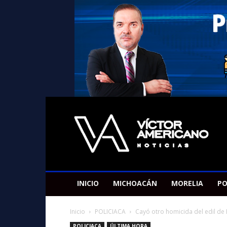
Americano
Victor
INICIO
MICHOACÁN
MORELIA
PO
Inicio
POLICIACA
Cayó otro homicida del edil de
POLICIACA
ÚLTIMA HORA