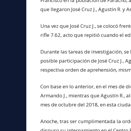
Francisco en la población de Paracho,
que llegaron José Cruz J., Agustín R. 
Una vez que José Cruz J., se colocó fren
rifle 7.62, acto que repitió cuando el e
Durante las tareas de investigación, se
posible participación de José Cruz J., Ag
respectiva orden de aprehensión, mism
Con base en lo anterior, en el mes de d
Armando J., mientras que Agustín R., al
mes de octubre del 2018, en esta ciuda
Anoche, tras ser cumplimentada la orde
dispuso su internamiento en el Centro 