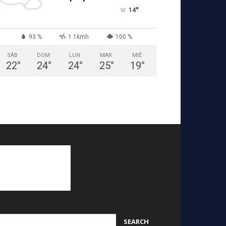
°
14
93 %
1.1kmh
100 %
SÁB
DOM
LUN
MAR
MIÉ
22
°
24
°
24
°
25
°
19
°