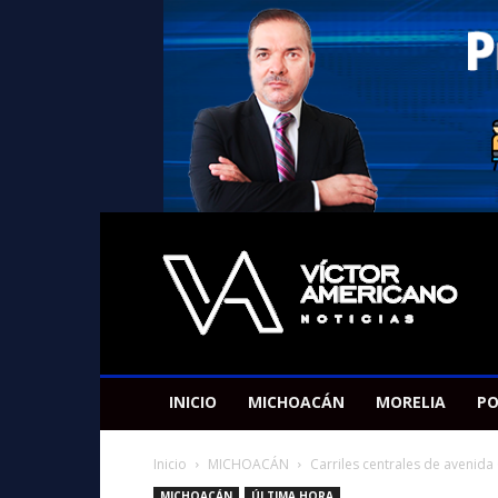
Americano
Victor
INICIO
MICHOACÁN
MORELIA
PO
Inicio
MICHOACÁN
Carriles centrales de avenida 
MICHOACÁN
ÚLTIMA HORA