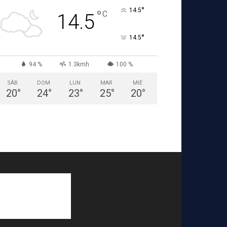
°
14.5
°
C
14.5
°
14.5
94 %
1.3kmh
100 %
SÁB
DOM
LUN
MAR
MIÉ
20
°
24
°
23
°
25
°
20
°