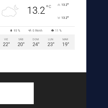
°
13.2
°
C
13.2
°
13.2
93 %
0.9kmh
11 %
VIE
SÁB
DOM
LUN
MAR
22
°
20
°
24
°
23
°
19
°