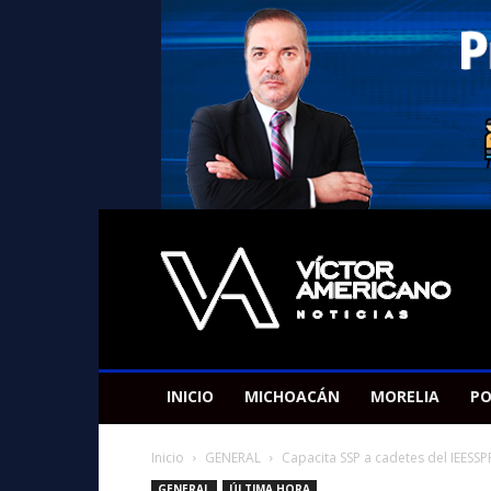
Americano
Victor
INICIO
MICHOACÁN
MORELIA
PO
Inicio
GENERAL
Capacita SSP a cadetes del IEESS
GENERAL
ÚLTIMA HORA