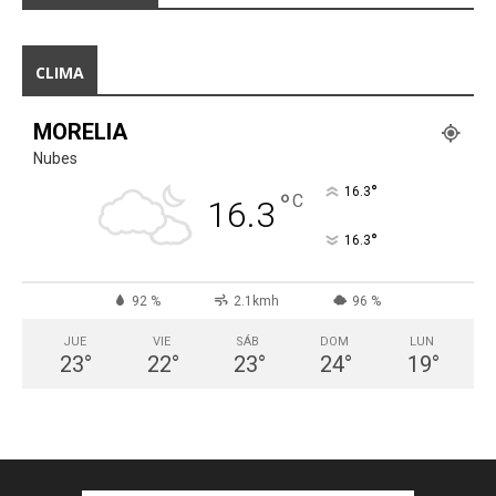
CLIMA
MORELIA
Nubes
°
16.3
°
C
16.3
°
16.3
92 %
2.1kmh
96 %
JUE
VIE
SÁB
DOM
LUN
23
°
22
°
23
°
24
°
19
°