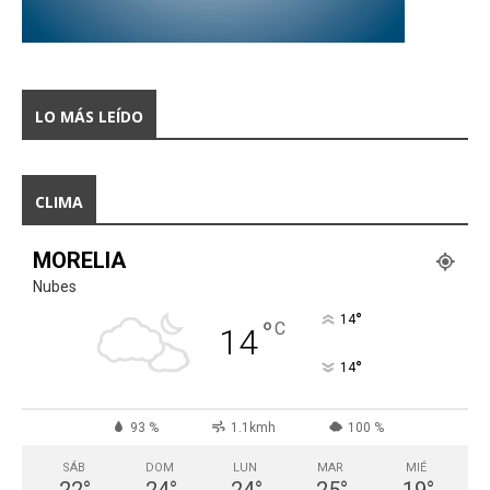
LO MÁS LEÍDO
CLIMA
MORELIA
Nubes
°
14
°
C
14
°
14
93 %
1.1kmh
100 %
SÁB
DOM
LUN
MAR
MIÉ
22
°
24
°
24
°
25
°
19
°