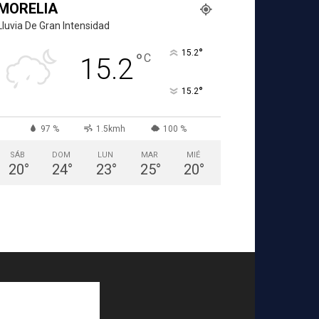
MORELIA
Lluvia De Gran Intensidad
°
15.2
°
C
15.2
°
15.2
97 %
1.5kmh
100 %
SÁB
DOM
LUN
MAR
MIÉ
20
°
24
°
23
°
25
°
20
°