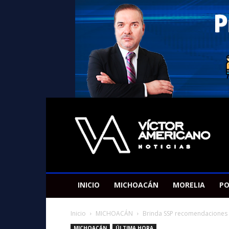
Americano
Victor
INICIO
MICHOACÁN
MORELIA
PO
Inicio
MICHOACÁN
Brinda SSP recomendaciones pa
MICHOACÁN
ÚLTIMA HORA