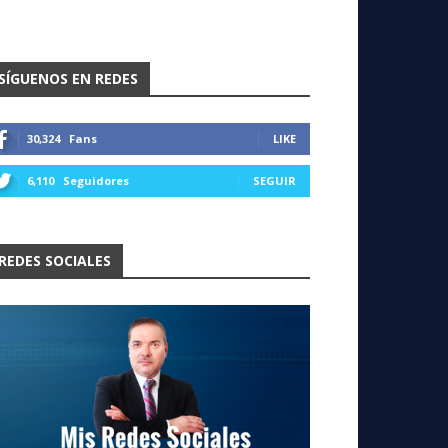
SÍGUENOS EN REDES
30,324
Fans
LIKE
6,110
Seguidores
SEGUIR
REDES SOCIALES