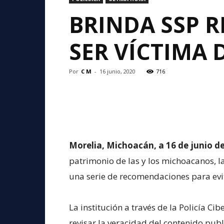
BRINDA SSP 
SER VÍCTIMA 
Por
C M
-
16 junio, 2020
716
Morelia, Michoacán, a 16 de junio de
patrimonio de las y los michoacanos, l
una serie de recomendaciones para evi
La institución a través de la Policía C
revisar la veracidad del contenido publ