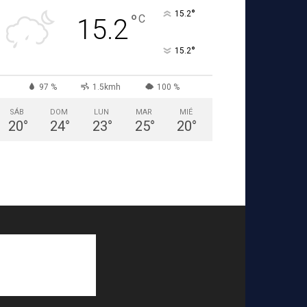
°
15.2
°
C
15.2
°
15.2
97 %
1.5kmh
100 %
SÁB
DOM
LUN
MAR
MIÉ
20
°
24
°
23
°
25
°
20
°