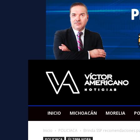
Americano
Victor
INICIO
MICHOACÁN
MORELIA
PO
Inicio
POLICIACA
Brinda SSP recomendaciones par
POLICIACA
ÚLTIMA HORA