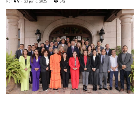
Por
A V
-
23 junio, 2025
342