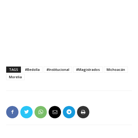
TAGS
#Bedolla
#Institucional
#Magistrados
Michoacán
Morelia