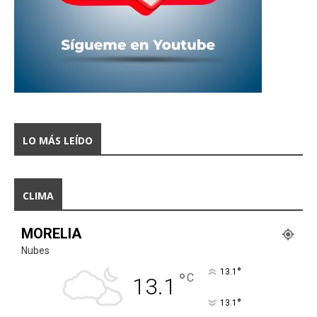
LO MÁS LEÍDO
CLIMA
MORELIA
Nubes
°
13.1
°
C
13.1
°
13.1