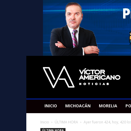
Americano
Victor
INICIO
MICHOACÁN
MORELIA
PO
Inicio
ÚLTIMA HORA
Ayer fueron 424, hoy, 420 los
ÚLTIMA HORA