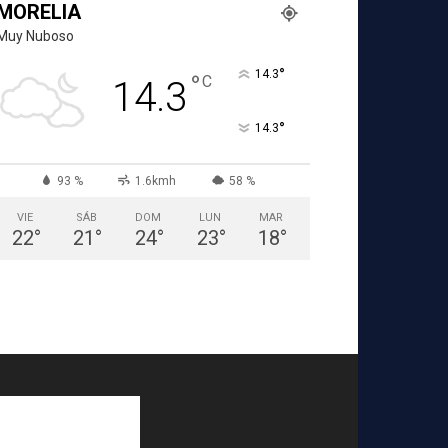
MORELIA
Muy Nuboso
°
14.3
°
C
14.3
°
14.3
93 %
1.6kmh
58 %
VIE
SÁB
DOM
LUN
MAR
22
°
21
°
24
°
23
°
18
°