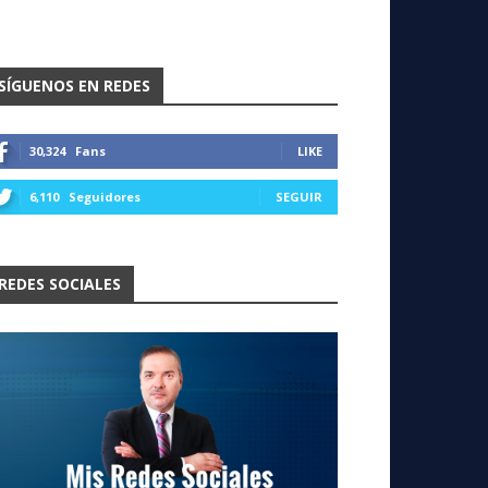
SÍGUENOS EN REDES
30,324
Fans
LIKE
6,110
Seguidores
SEGUIR
REDES SOCIALES