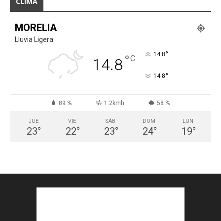
CLIMA
MORELIA
Lluvia Ligera
°
14.8
°
C
14.8
°
14.8
89 %
1.2kmh
58 %
JUE
VIE
SÁB
DOM
LUN
23
°
22
°
23
°
24
°
19
°