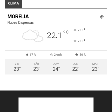
CLIMA
MORELIA
Nubes Dispersas
°
22.1
°
C
22.1
°
22.1
67 %
2kmh
50 %
VIE
SÁB
DOM
LUN
MAR
23
°
23
°
24
°
22
°
23
°