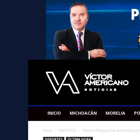
Americano
Victor
INICIO
MICHOACÁN
MORELIA
PO
Inicio
DEPORTES
Atleta olímpica fue detenida por
DEPORTES
ÚLTIMA HORA