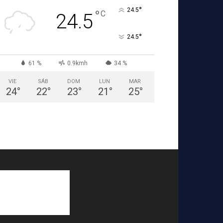
°
24.5
°
C
24.5
°
24.5
61 %
0.9kmh
34 %
VIE
SÁB
DOM
LUN
MAR
24
°
22
°
23
°
21
°
25
°