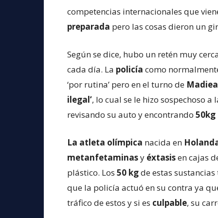
competencias internacionales que vien
preparada
pero las cosas dieron un gi
Según se dice, hubo un retén muy cerc
cada día. La
policía
como normalmente ha
‘por rutina’ pero en el turno de
Madiea
ilegal’
, lo cual se le hizo sospechoso a
revisando su auto y encontrando
50kg
La atleta olímpica
nacida en
Holand
metanfetaminas
y
éxtasis
en cajas d
plástico. Los
50 kg
de estas sustancias 
que la policía actuó en su contra ya q
tráfico de estos y si es
culpable
, su car