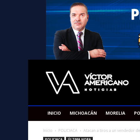
Americano
Victor
INICIO
MICHOACÁN
MORELIA
PO
Inicio
POLICIACA
Atacan a tiros a un vendedor de
POLICIACA
ÚLTIMA HORA