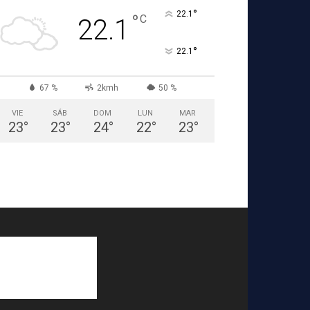
°
22.1
°
C
22.1
°
22.1
67 %
2kmh
50 %
VIE
SÁB
DOM
LUN
MAR
23
°
23
°
24
°
22
°
23
°