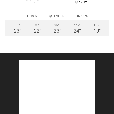
°
14.8
89 %
1.2kmh
58 %
JUE
VIE
SÁB
DOM
LUN
23
°
22
°
23
°
24
°
19
°