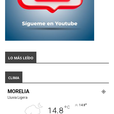
LO MÁS LEÍDO
CLIMA
MORELIA
Lluvia Ligera
°
14.8
°
C
14.8